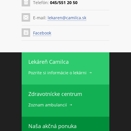
Telefón:
045/551 20 50
E-mail:
lekaren@camilca.sk
Facebook
Lekáreň Camilca
Pozrite si informácie o lekárni
Zdravotnícke centrum
Zoznam ambulancií
Naša akčná ponuka