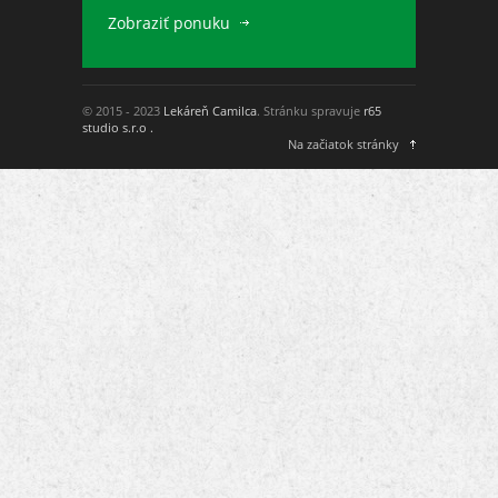
Zobraziť ponuku
© 2015 - 2023
Lekáreň Camilca
. Stránku spravuje
r65
studio s.r.o .
Na začiatok stránky