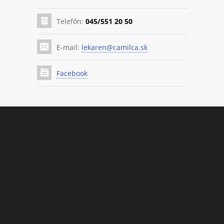
Telefón:
045/551 20 50
E-mail:
lekaren@camilca.sk
Facebook