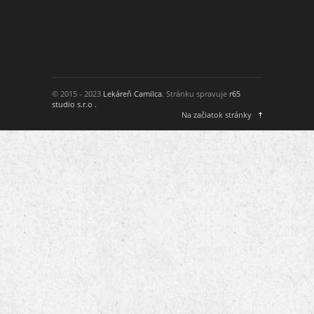
© 2015 - 2023
Lekáreň Camilca
. Stránku spravuje
r65
studio s.r.o .
Na začiatok stránky