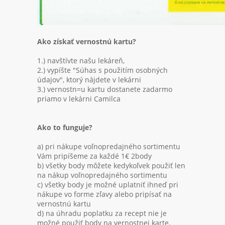
Ako získať vernostnú kartu?
1.) navštívte našu lekáreň,
2.) vypíšte "Súhas s použitím osobných
údajov", ktorý nájdete v lekárni
3.) vernostn=u kartu dostanete zadarmo
priamo v lekárni Camilca
Ako to funguje?
a) pri nákupe voľnopredajného sortimentu
Vám pripíšeme za každé 1€ 2body
b) všetky body môžete kedykoľvek použiť len
na nákup voľnopredajného sortimentu
c) všetky body je možné uplatniť ihneď pri
nákupe vo forme zľavy alebo pripísať na
vernostnú kartu
d) na úhradu poplatku za recept nie je
možné použiť body na vernostnej karte,