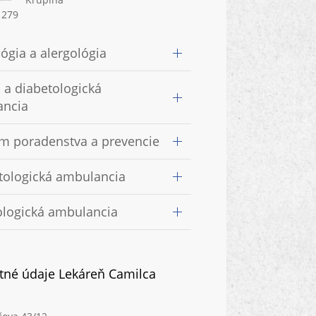
1279
ógia a alergológia
á a diabetologická
ancia
m poradenstva a prevencie
ologická ambulancia
logická ambulancia
tné údaje Lekáreň Camilca