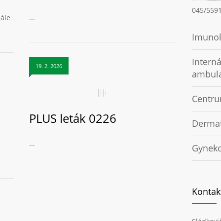
045/559
dále
...
Imunol
Intern
19. 2. 2026
ambul
Centru
PLUS leták 0226
Dermat
...
Gyneko
Kontak